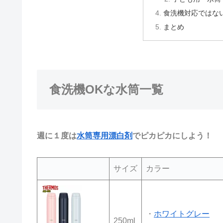
食洗機対応ではな
まとめ
食洗機OKな水筒一覧
週に１度は
水筒専用漂白剤
でピカピカにしよう！
サイズ
カラー
・
ホワイトグレー
250ml