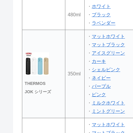
・
ホワイト
480ml
・
ブラック
・
ラベンダー
・
マットホワイト
・
マットブラック
・
アイスグリーン
・
カーキ
・
シェルピンク
350ml
・
ネイビー
THERMOS
・
パープル
JOK
シリーズ
・
ピンク
・
ミルクホワイト
・
ミントグリーン
・
マットホワイト
・
マットブラック