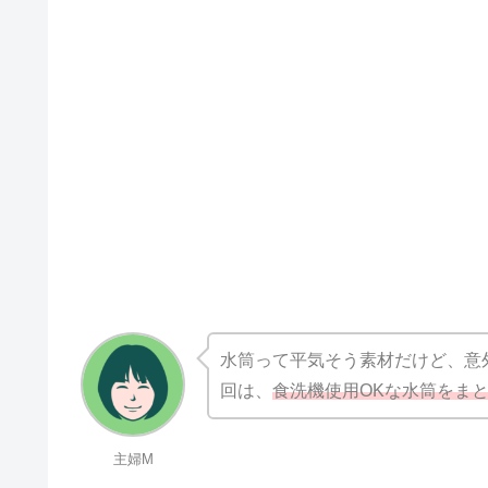
水筒って平気そう素材だけど、意
回は、
食洗機使用OKな水筒をま
主婦M