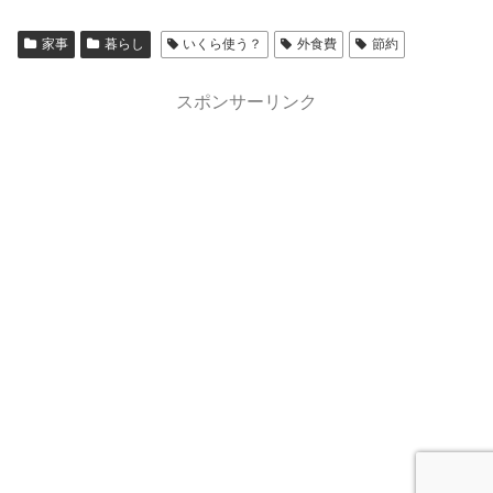
家事
暮らし
いくら使う？
外食費
節約
スポンサーリンク