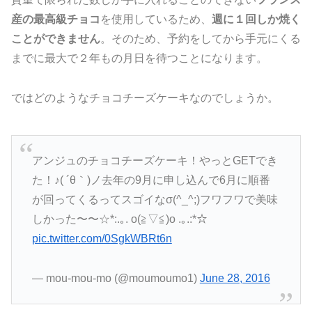
産の最高級チョコ
を使用しているため、
週に１回しか焼く
ことができません
。そのため、予約をしてから手元にくる
までに最大で２年もの月日を待つことになります。
ではどのようなチョコチーズケーキなのでしょうか。
アンジュのチョコチーズケーキ！やっとGETでき
た！♪( ´θ｀)ノ去年の9月に申し込んで6月に順番
が回ってくるってスゴイなσ(^_^;)フワフワで美味
しかった〜〜☆*:.｡. o(≧▽≦)o .｡.:*☆
pic.twitter.com/0SgkWBRt6n
— mou-mou-mo (@moumoumo1)
June 28, 2016