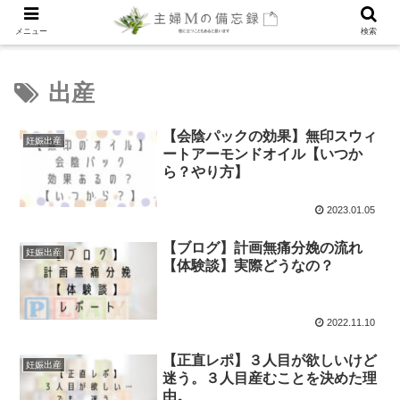
メニュー
検索
出産
【会陰パックの効果】無印スウィ
妊娠出産
ートアーモンドオイル【いつか
ら？やり方】
2023.01.05
【ブログ】計画無痛分娩の流れ
妊娠出産
【体験談】実際どうなの？
2022.11.10
【正直レポ】３人目が欲しいけど
妊娠出産
迷う。３人目産むことを決めた理
由。