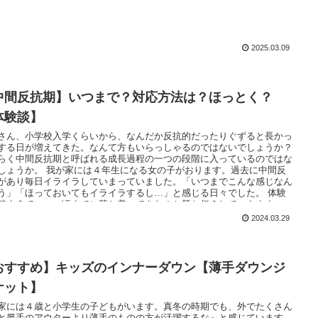
2025.03.09
中間反抗期】いつまで？対応方法は？ほっとく？
体験談】
さん、小学校入学くらいから、なんだか反抗的だったりぐずると長かっ
する日が増えてきた。なんて方もいらっしゃるのではないでしょうか？
らく中間反抗期と呼ばれる成長過程の一つの段階に入っているのではな
しょうか。 我が家には４年生になる女の子がおります。過去に中間反
があり毎日イライラしていまっていました。「いつまでこんな感じなん
う」「ほっておいてもイライラするし…」と感じる日々でした。 体験
踏まえて、いつ頃までに落ち着いてきたのか等お伝えしていきます。
2024.03.29
おすすめ】キッズのインナーダウン【薄手ダウンジ
ケット】
家には４歳と小学生の子どもがいます。真冬の時期でも、外でたくさん
と厚手のアウターより薄手のものの方が活躍するな～と感じています。