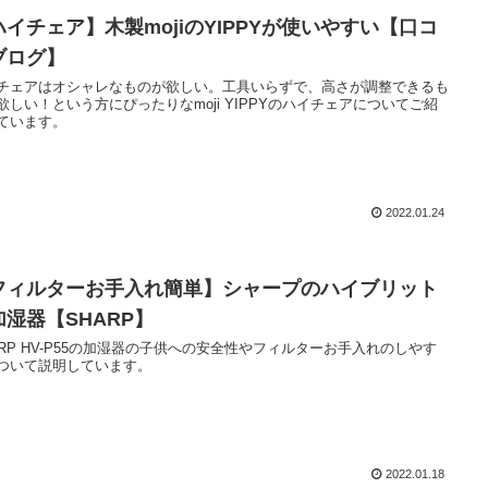
ハイチェア】木製mojiのYIPPYが使いやすい【口コ
ブログ】
チェアはオシャレなものが欲しい。工具いらずで、高さが調整できるも
欲しい！という方にぴったりなmoji YIPPYのハイチェアについてご紹
ています。
2022.01.24
フィルターお手入れ簡単】シャープのハイブリット
加湿器【SHARP】
ARP HV-P55の加湿器の子供への安全性やフィルターお手入れのしやす
ついて説明しています。
2022.01.18