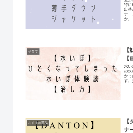
特に
出番
ナー
か。
【
子育て
【
水い
の水
かっ
す。
【
おすすめ商品
ナ