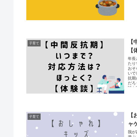
【
子育て
【
年長
たり
おそ
いで
抗期
だろ
談も
【
子育て
ャ
我が
遊ぶ