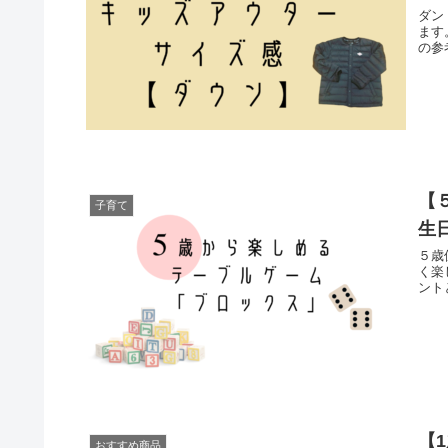
ダン
ます
の参
【
子育て
生
５歳
く楽
ント
【
おすすめ商品