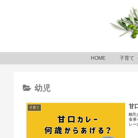
HOME
子育て
幼児
甘
子育て
離乳
食事
レー