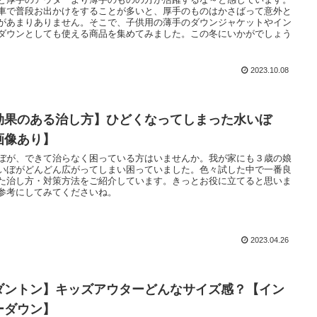
車で普段お出かけをすることが多いと、厚手のものはかさばって意外と
があまりありません。そこで、子供用の薄手のダウンジャケットやイン
ダウンとしても使える商品を集めてみました。この冬にいかがでしょう
2023.10.08
効果のある治し方】ひどくなってしまった水いぼ
画像あり】
ぼが、できて治らなく困っている方はいませんか。我が家にも３歳の娘
いぼがどんどん広がってしまい困っていました。色々試した中で一番良
た治し方・対策方法をご紹介しています。きっとお役に立てると思いま
参考にしてみてくださいね。
2023.04.26
ダントン】キッズアウターどんなサイズ感？【イン
ーダウン】