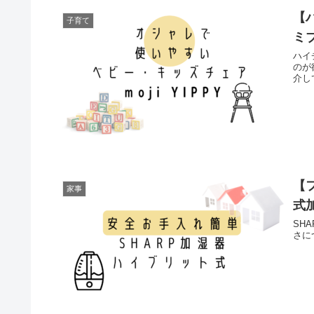
【
子育て
ミ
ハイ
のが
介し
【
家事
式
SH
さに