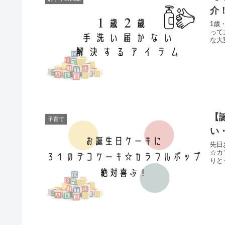
介
1歳
って
な大
【
子育て
い
先日
☆カ
りと